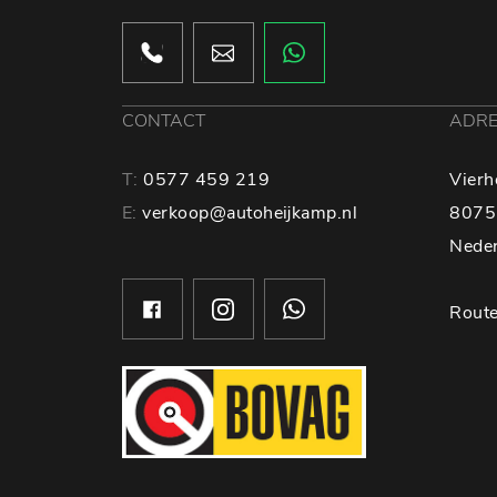
CONTACT
ADR
T:
0577 459 219
Vierh
E:
verkoop@autoheijkamp.nl
8075
Nede
Route