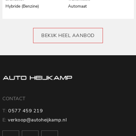
Hybride (Benzine)
Automaat
BEKIJK HEEL AANBOD
CONTACT
T:
0577 459 219
E:
verkoop@autoheijkamp.nl