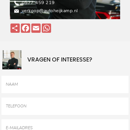
0577 459 219
verkoop@autoheijkamp.nl
Deel
Facebook
Email
WhatsApp
VRAGEN OF INTERESSE?