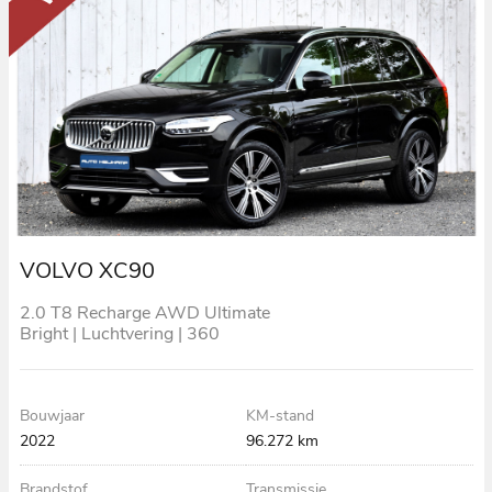
VOLVO XC90
2.0 T8 Recharge AWD Ultimate
Bright | Luchtvering | 360
Camera | Stoelventilatie
Bouwjaar
KM-stand
2022
96.272 km
Brandstof
Transmissie