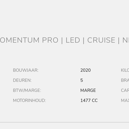
MOMENTUM PRO | LED | CRUISE | N
BOUWJAAR:
2020
KIL
DEUREN:
5
BRA
BTW/MARGE:
MARGE
CAR
MOTORINHOUD:
1477 CC
MAX