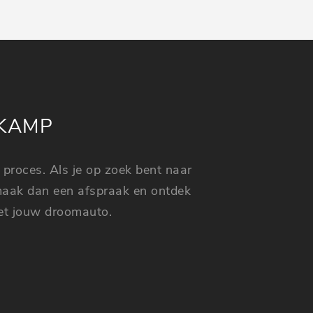
JKAMP
 proces. Als je op zoek bent naar
 maak dan een afspraak en ontdek
et jouw droomauto.