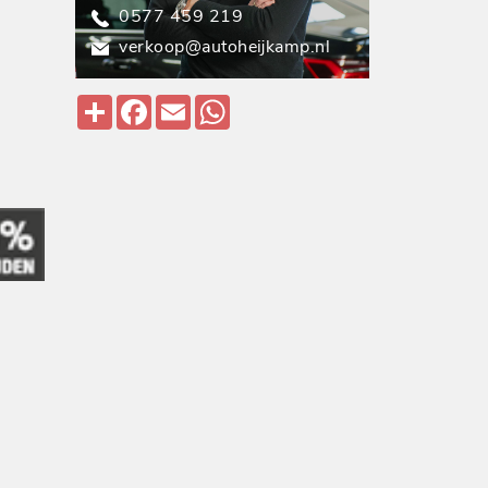
0577 459 219
verkoop@autoheijkamp.nl
Deel
Facebook
Email
WhatsApp