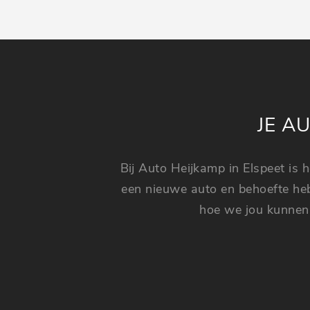
JE A
Bij Auto Heijkamp in Elspeet is 
een nieuwe auto en behoefte heb
hoe we jou kunnen