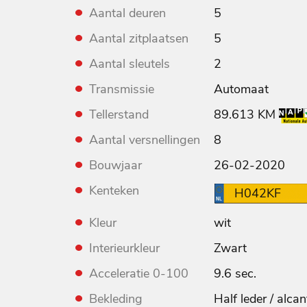
Aantal deuren
5
Aantal zitplaatsen
5
Aantal sleutels
2
Transmissie
Automaat
Tellerstand
89.613 KM
Aantal versnellingen
8
Bouwjaar
26-02-2020
Kenteken
H042KF
Kleur
wit
Interieurkleur
Zwart
Acceleratie 0-100
9.6 sec.
Bekleding
Half leder / alca