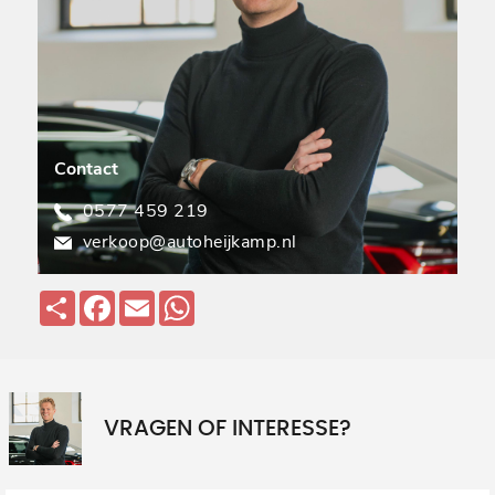
Contact
0577 459 219
verkoop@autoheijkamp.nl
Deel
Facebook
Email
WhatsApp
VRAGEN OF INTERESSE?