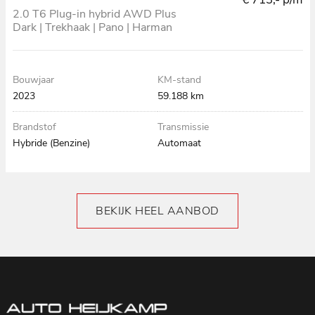
2.0 T6 Plug-in hybrid AWD Plus
Dark | Trekhaak | Pano | Harman
& Kardon
Bouwjaar
KM-stand
2023
59.188 km
Brandstof
Transmissie
Hybride (Benzine)
Automaat
BEKIJK HEEL AANBOD